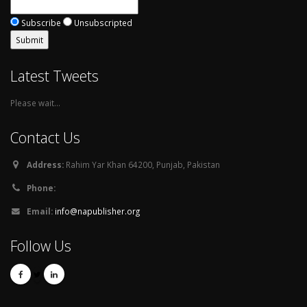
Subscribe
Unsubscripted
Latest Tweets
Please wait...
Contact Us
Address:
Rahim Yar Khan 64200, Punjab, Pakistan
Phone:
Email:
info@napublisher.org
Follow Us