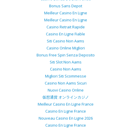
Bonus Sans Depot
Meilleur Casino En Ligne
Meilleur Casino En Ligne
Casino Retrait Rapide
Casino En Ligne Fiable
Siti Casino Non Aams
Casino Online Migliori
Bonus Free Spin Senza Deposito
Siti Slot Non Aams
Casino Non Aams
Migliori Siti Scommesse
Casino Non Aams Sicuri
Nuovi Casino Online
仮想通貨 オンラインカジノ
Meilleur Casino En Ligne France
Casino En Ligne France
Nouveau Casino En Ligne 2026
Casino En Ligne France